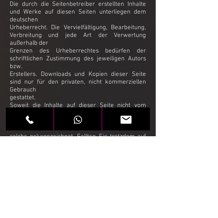
Die durch die Seitenbetreiber erstellten Inhalte
und Werke auf diesen Seiten unterliegen dem
deutschen
Urheberrecht. Die Vervielfältigung, Bearbeitung,
Verbreitung und jede Art der Verwertung
außerhalb der
Grenzen des Urheberrechtes bedürfen der
schriftlichen Zustimmung des jeweiligen Autors
bzw.
Erstellers. Downloads und Kopien dieser Seite
sind nur für den privaten, nicht kommerziellen
Gebrauch
gestattet.
Soweit die Inhalte auf dieser Seite nicht vom
Betreiber erstellt wurden, werden die
Urheberrechte Dritter
beachtet. Insbesondere werden Inhalte Dritter als
solche gekennzeichnet. Sollten Sie trotzdem auf
eine
Urheberrechtsverletzung aufmerksam werden,
bitten wir um einen entsprechenden Hinweis. Bei
Bekanntwerden von Rechtsverletzungen werden
wir derartige Inhalte umgehend entfernen.
Quelle: eRecht24