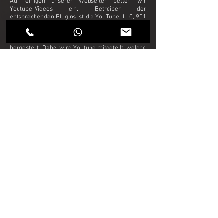
Auf einigen unserer Webseiten betten wir
Youtube-Videos ein. Betreiber der
entsprechenden Plugins ist die YouTube, LLC, 901
Cherry Ave., San Bruno, CA 94066, USA. Wenn Sie
eine Seite mit dem YouTube-Plugin besuchen,
wird eine Verbindung zu Servern von Youtube
hergestellt. Dabei wird Youtube mitgeteilt, welche
Seiten Sie besuchen. Wenn Sie in Ihrem Youtube-
Account eingeloggt sind, kann Youtube Ihr
Surfverhalten Ihnen persönlich zuzuordnen. Dies
verhindern Sie, indem Sie sich vorher aus Ihrem
Youtube-Account ausloggen.
Wird ein Youtube-Video gestartet, setzt der
Anbieter Cookies ein, die Hinweise über das
Nutzerverhalten sammeln.
Wer das Speichern von Cookies für das Google-
Ad-Programm deaktiviert hat, wird auch beim
Anschauen von Youtube-Videos mit keinen
solchen Cookies rechnen müssen. Youtube legt
aber auch in anderen Cookies nicht-
personenbezogene Nutzungsinformationen ab.
Möchten Sie dies verhindern, so müssen Sie das
Speichern von Cookies im Browser blockieren.
Weitere Informationen zum Datenschutz bei
„Youtube“ finden Sie in der Datenschutzerklärung
des Anbieters
unter:
https://www.google.de/intl/de/policies/priv
acy/